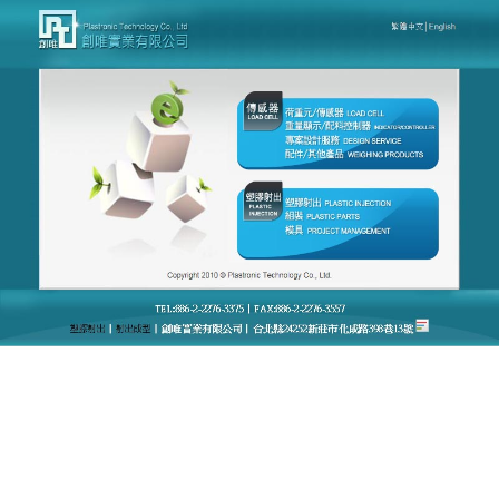
台灣創唯量測感應模組廠官網
月份:
2021 年 6 月
荷重元具有精度高、重複性、
線性好的特點
隨著現在社會的發展，各種機械設備都趨於進化，在
工業領域作出了突出貢獻，尤其是在測試力量時使用