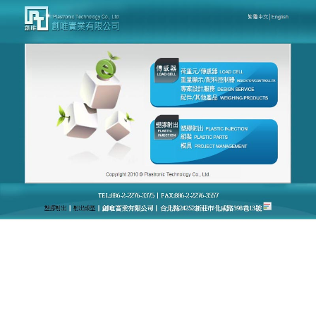
台灣創唯量測感應模組廠官網
荷重元load cell
Load Cell
擁有螺紋安裝孔，讓您輕鬆的綜合，此荷重
元可迅速安裝至支撐結構、稱重淺盤或接收器，如此
一來，荷重元便能相當輕鬆地綜合到新的或現有的稱
重系統中來，推薦Load Cell系列新產品平臺採用最新
的壓力傳感技術、電子和製造方法，使客戶能够選擇
最適合其應用需求的配寘。適用於各種不同非標程
式，可承接各種非標程式的編寫，非標自動化的改造
等工程！傳感器主要適用於料罐，反應釜，新型建材
水泥黃沙罐稱重，汽車衡，地磅等各領域。