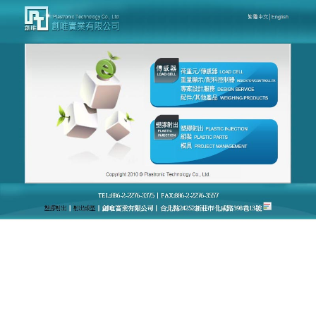
台灣創唯量測感應模組廠官網
月份:
2022 年 4 月
傳感器產品採用獨特的設計，
為準則提供更優質的服務
台灣專業感應模組優良廠商的宗旨是“凝聚現代智慧、
創作科技精神”發展服務理念打造優質的
傳感器產品
，
產品種類含括3C電子、汽車零配件、醫療、POS系