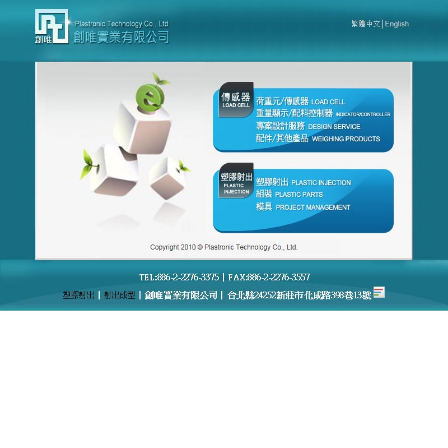
台灣創唯量測感應模組廠官網
傳感器製造商
傳感器是一種物理裝置或者生物器官，能夠探測、感
受外界的信號、物理條件或化學組成，並將探知的信
息傳遞給其他裝置，臺灣專業感應模組優良廠商其
傳
感器製造商生
產的稱重傳感器在美國占據60%的市場
份額，產品進入60餘個工業化國家，我們將本著積年
累月獲得的信譽，誠信經營，於穩定中求永續發展，
積極回饋社會，共造企業創新價值，於全球闡揚光
大，我們專業生產感測器，以不斷追求進步自許，以
進步始終來自顧客滿意度的肯定。