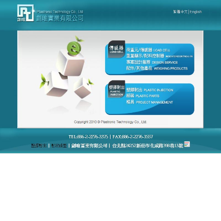
台灣創唯量測感應模組廠官網
月份:
2024 年 2 月
荷重元load cell高度客製化，
歡迎來電洽詢
台灣創唯量測感應模組廠官網是一種特殊形式的力感
測器，利用應變計和橋式電路組合成，專營
荷重元
load
cell、地磅、工業用計數秤、工業用電子秤、計