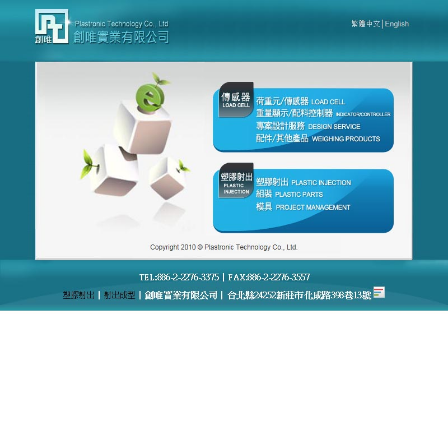
台灣創唯量測感應模組廠官網
月份:
2023 年 5 月
load cellIP65防護等級，有
效防塵防水
台灣創唯量測感應模組優良廠商的高精度
load cell
、
高精度稱重荷重元和超高精度荷重元解決方案，提供
幾個好處，重量感測器和高精度稱重模組尺寸小巧，