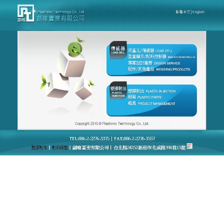
台灣創唯量測感應模組廠官網
月份:
2021 年 9 月
荷重元load cell可在線接受預
訂，我們定以最好的產品回饋
給客戶
台灣專業感應模組優良廠商自成立以來，專業生產傳
感設備，
荷重元load cell
提供了令人難以置信的靈活