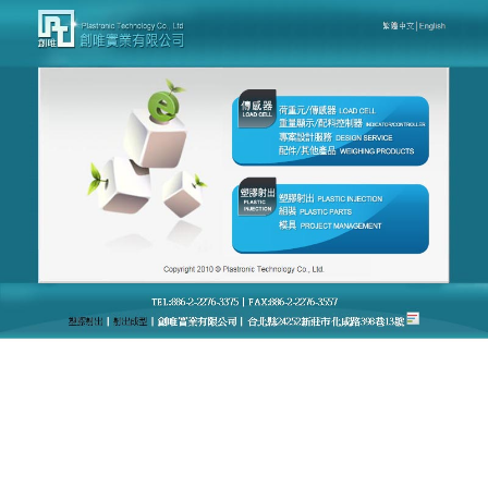
台灣創唯量測感應模組廠官網
月份:
2023 年 6 月
load cell可承接客戶各種非標
尺寸的定制，雙贏的經營理念
台灣創唯量測感應模組優良廠商致力於專業
load cell
自動化控制器材製造、研發，為全球產業機械界邁向
自動化努力，在此時各行各業面臨全球化激烈競爭的