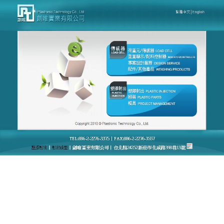
台灣創唯量測感應模組廠官網
DAQ優化流程和提升效率，讓
您無須犧牲品質便能成就更多
台灣創唯量測感應模組廠官網致力於專業
DAQ
製造、
研發，為全球產業機械界通向自動化努力，它是能夠
感受規定的被測量並按一定規律轉換成可用輸出信號
的器件或裝置的總稱，通常被測量是非電物理量，輸
出信號一般為電量。持續創新，擁有任何場景都適
用、任何情形都能快速安裝調試和快速部署的全系
列、性能卓越的世界一流DAQ產品，滿足不同行業快